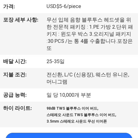
하
USD$5-6/piece
가격:
여
포장 세부 사항:
무선 입체 음향 블루투스 헤드셋을 위
한 전문적 패키징 : 1.PE 가방 2.단위 패
공
키지 : 윈도우 박스 3.오리지널 패키지
:30 PCS /는 통 4를 수출합니다.포장은
장
또
여
배달 시간:
25-35일
행
지불 조건:
전신환, L/C (신용장), 웨스턴 유니온,
머니그램
품
공급 능력:
일 당 10,000개 부분
질
,
하이 라이트:
98dB TWS 블루투스 이어 버드
,
관
스테레오 사운드 TWS 블루투스 이어 버드
3.5mm 스테레오 사운드 무선 이어폰
리