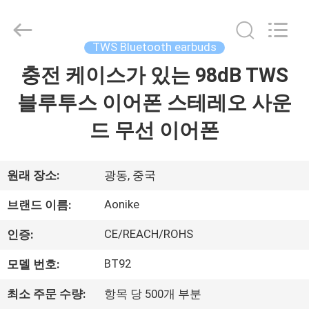
supplier.
Copyright
©
2020
-
TWS Bluetooth earbuds
2025
Shengpai
Electronics
충전 케이스가 있는 98dB TWS
집
Co,ltd.
All
Rights
블루투스 이어폰 스테레오 사운
Reserved.
제
드 무선 이어폰
품
원래 장소:
광동, 중국
우
Aonike
브랜드 이름:
리
CE/REACH/ROHS
인증:
에
BT92
모델 번호:
대
최소 주문 수량:
항목 당 500개 부분