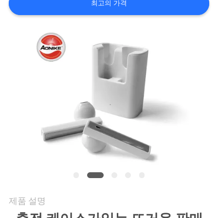
최고의 가격
연
락
주
세
요
인
용
문
을
제품 설명
요