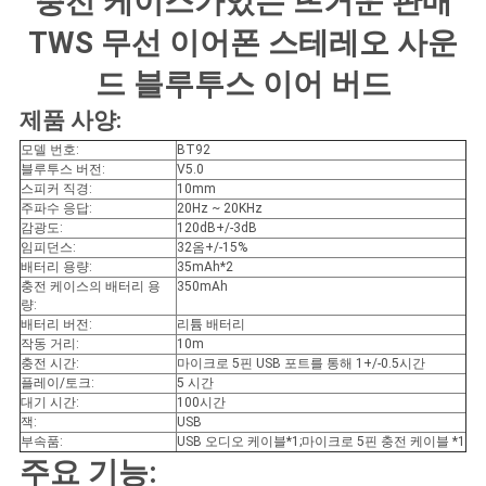
충전 케이스가있는 뜨거운 판매
구
TWS 무선 이어폰 스테레오 사운
하
드 블루투스 이어 버드
세
제품 사양:
요
모델 번호:
BT92
블루투스 버전:
V5.0
스피커 직경:
10mm
주파수 응답:
20Hz ~ 20KHz
사
감광도:
120dB+/-3dB
임피던스:
32옴+/-15%
이
배터리 용량:
35mAh*2
충전 케이스의 배터리 용
350mAh
량:
트
배터리 버전:
리튬 배터리
작동 거리:
10m
맵
충전 시간:
마이크로 5핀 USB 포트를 통해 1+/-0.5시간
플레이/토크:
5 시간
대기 시간:
100시간
잭:
USB
PRIVACY
부속품:
USB 오디오 케이블*1;마이크로 5핀 충전 케이블 *1
POLICY
주요 기능: