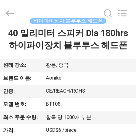
supplier.
Copyright
©
2020
-
하이파이장치 블루투스 헤드폰
2026
Shengpai
Electronics
40 밀리미터 스피커 Dia 180hrs
집
Co,ltd.
All
Rights
하이파이장치 블루투스 헤드폰
Reserved.
제
품
원래 장소:
광동, 중국
Aonike
브랜드 이름:
우
CE/REACH/ROHS
인증:
리
BT108
모델 번호:
에
최소 주문 수량:
항목 당 1000개 부분
대
USD$6 /piece
가격: