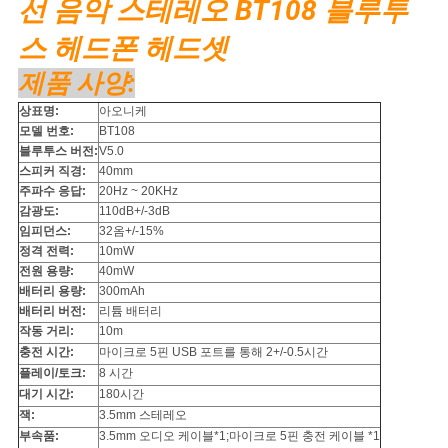
선 음악 스테레오 BT108 블루투
구
스 헤드폰 헤드셋
하
제품 사양:
세
상표명:
아오니케
모델 번호:
BT108
요
블루투스 버전:
V5.0
스피커 직경:
40mm
주파수 응답:
20Hz ~ 20KHz
사
감광도:
110dB+/-3dB
임피던스:
32옴+/-15%
이
정격 전력:
10mW
전원 용량:
40mW
트
배터리 용량:
300mAh
배터리 버전:
리튬 배터리
맵
작동 거리:
10m
충전 시간:
마이크로 5핀 USB 포트를 통해 2+/-0.5시간
플레이/토크:
8 시간
PRIVACY
대기 시간:
180시간
잭:
3.5mm 스테레오
POLICY
부속품:
3.5mm 오디오 케이블*1;마이크로 5핀 충전 케이블 *1