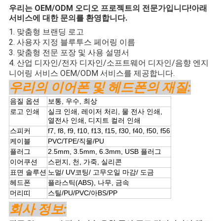
우리는 OEM/ODM 오디오 프로젝트의 전문가입니다!아래
서비스에 대한 문의를 환영합니다.
1. 맞춤형 브랜딩 로고
2. 사용자 지정 블루투스 페어링 이름
3. 맞춤형 전문 포장 및 사용 설명서
4. 산업 디자인/전자 디자인/소프트웨어 디자인/음향 엔지
니어링 서비스 OEM/ODM 서비스를 제공합니다.
우리의 이어폰 및 헤드폰의 재질:
음질 옵션
보통, 우수, 최상
로고 인쇄
실크 인쇄, 레이저 처리, 물 전사 인쇄,
열전사 인쇄, 디지트 컬러 인쇄
스피커
f7, f8, f9, f10, f13, f15, f30, f40, f50, f56
케이블
PVC/TPE/직물/PU
플러그
2.5mm, 3.5mm, 6.3mm, USB 플러그
이어쿠션
스펀지, 천, 가죽, 실리콘
표면 솔루션
노멀/ UV코팅/ 고무오일 마감/ 도금
헤드폰
플라스틱(ABS), 나무, 금속
머리띠
스틸/PU/PVC/아BS/PP
회사 정보: