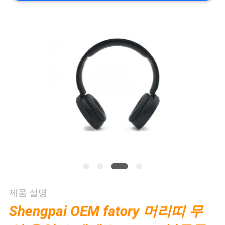
연
락
주
세
요
인
용
문
제품 설명
을
Shengpai OEM fatory 머리띠 무
요