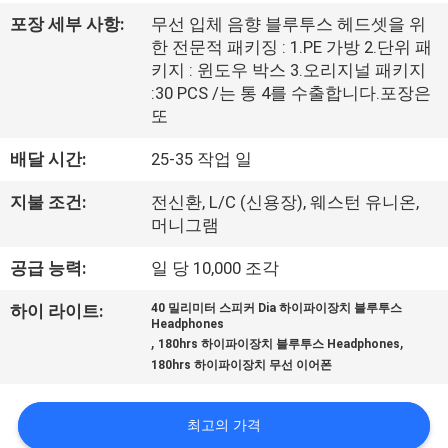
하
포장 세부 사항:
무선 입체 음향 블루투스 헤드셋을 위
여
한 전문적 패키징 : 1.PE 가방 2.단위 패
키지 : 윈도우 박스 3.오리지널 패키지
:30 PCS /는 통 4를 수출합니다.포장은
공
또
장
배달 시간:
25-35 작업 일
여
지불 조건:
전신환, L/C (신용장), 웨스턴 유니온,
행
머니그램
공급 능력:
일 당 10,000 조각
품
하이 라이트:
40 밀리미터 스피커 Dia 하이파이장치 블루투스
Headphones
질
,
,
180hrs 하이파이장치 블루투스 Headphones
180hrs 하이파이장치 무선 이어폰
관
리
최고의 가격