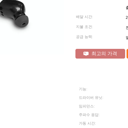
배달 시간:
2
지불 조건:
공급 능력:
일
최고의 가격
기능:
드라이버 유닛:
임피던스:
주파수 응답:
가동 시간: