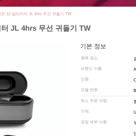
 10 밀리미터 JL 4hrs 무선 귀돌기 TW
 JL 4hrs 무선 귀돌기 TW
기본 정보
원래 장소:
브랜드 이름:
A
인증:
모델 번호:
B
최소 주문 수량:
가격:
U
포장 세부 사항:
무
단위