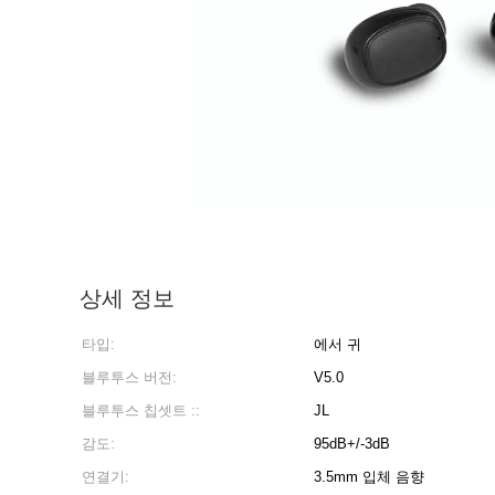
상세 정보
타입:
에서 귀
블루투스 버전:
V5.0
블루투스 칩셋트 ::
JL
감도:
95dB+/-3dB
연결기:
3.5mm 입체 음향