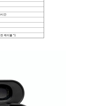
.5시간
전 케이블 *1