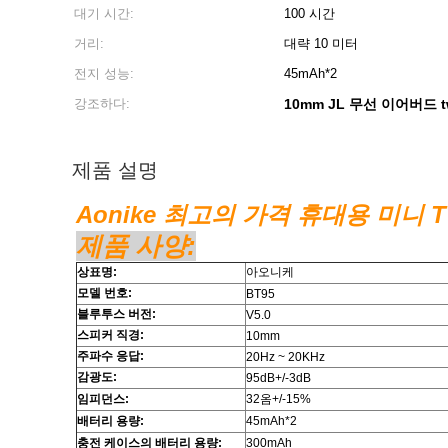
대기 시간:
100 시간
거리:
대략 10 미터
전지 성능:
45mAh*2
강조하다:
10mm JL 무선 이어버드 t
제품 설명
Aonike 최고의 가격 휴대용 미니 
제품 사양:
상표명:
아오니케
모델 번호:
BT95
블루투스 버전:
V5.0
스피커 직경:
10mm
주파수 응답:
20Hz ~ 20KHz
감광도:
95dB+/-3dB
임피던스:
32옴+/-15%
배터리 용량:
45mAh*2
충전 케이스의 배터리 용량:
300mAh