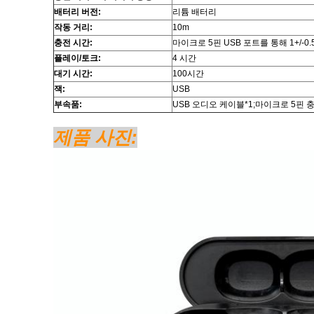
배터리 버전:
리튬 배터리
작동 거리:
10m
충전 시간:
마이크로 5핀 USB 포트를 통해 1+/-0
플레이/토크:
4 시간
대기 시간:
100시간
잭:
USB
부속품:
USB 오디오 케이블*1;마이크로 5핀 충
제품 사진: