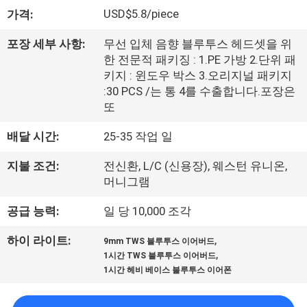
하
USD$5.8/piece
가격:
여
포장 세부 사항:
무선 입체 음향 블루투스 헤드셋을 위
한 전문적 패키징 : 1.PE 가방 2.단위 패
공
키지 : 윈도우 박스 3.오리지널 패키지
:30 PCS /는 통 4를 수출합니다.포장은
장
또
여
배달 시간:
25-35 작업 일
행
지불 조건:
전신환, L/C (신용장), 웨스턴 유니온,
머니그램
품
공급 능력:
일 당 10,000 조각
질
,
하이 라이트:
9mm TWS 블루투스 이어버드
,
관
1시간 TWS 블루투스 이어버드
1시간 헤비 베이스 블루투스 이어폰
리