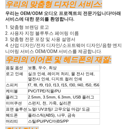
우리의 맞춤형 디자인 서비스:
우리는 OEM/ODM 오디오 프로젝트의 전문가입니다!아래
서비스에 대한 문의를 환영합니다.
1. 맞춤형 브랜딩 로고
2. 사용자 지정 블루투스 페어링 이름
3. 맞춤형 전문 포장 및 사용 설명서
4. 산업 디자인/전자 디자인/소프트웨어 디자인/음향 엔지
니어링 서비스 OEM/ODM 서비스를 제공합니다.
우리의 이어폰 및 헤드폰의 재질:
음질 옵션
보통, 우수, 최상
로고 인쇄
실크 인쇄, 레이저 처리, 물 전사 인쇄,
열전사 인쇄, 디지트 컬러 인쇄
스피커
f7, f8, f9, f10, f13, f15, f30, f40, f50, f56
케이블
PVC/TPE/직물/PU
플러그
2.5mm, 3.5mm, 6.3mm, USB 플러그
이어쿠션
스펀지, 천, 가죽, 실리콘
표면 솔루션
노멀/ UV코팅/ 고무오일 마감/ 도금
헤드폰
플라스틱(ABS), 나무, 금속
머리띠
스틸/PU/PVC/아BS/PP