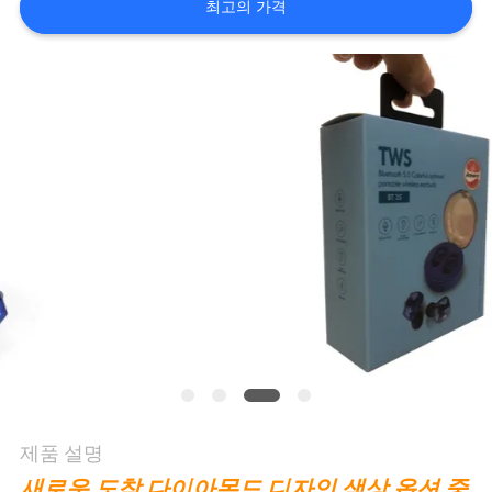
최고의 가격
연
락
주
세
요
인
용
문
을
제품 설명
요
새로운 도착 다이아몬드 디자인 색상 옵션 중