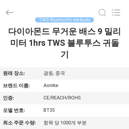
supplier.
Copyright
©
2020
-
TWS Bluetooth earbuds
2026
Shengpai
Electronics
다이아몬드 무거운 배스 9 밀리
집
Co,ltd.
All
Rights
미터 1hrs TWS 블루투스 귀돌
Reserved.
제
기
품
원래 장소:
광동, 중국
우
Aonike
브랜드 이름:
리
CE/REACH/ROHS
인증:
에
BT35
모델 번호:
대
최소 주문 수량:
항목 당 1000개 부분