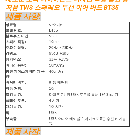
구
저음 TWS 스테레오 무선 이어 버드 BT35
제품 사양:
하
상표명:
아오니케
세
모델 번호:
BT35
블루투스 버전:
V5.0
요
스피커 직경:
10mm
주파수 응답:
20Hz ~ 20KHz
감광도:
95dB+/-3dB
임피던스:
32옴+/-15%
사
배터리 용량:
50mAh*2
충전 케이스의 배터리 용
400mAh
이
량:
배터리 버전:
리튬 배터리
트
작동 거리:
10m
충전 시간:
마이크로 5핀 USB 포트를 통해 1+/-0.5시간
맵
플레이/토크:
4 시간
대기 시간:
100시간
잭:
USB
PRIVACY
부속품:
USB 오디오 케이블*1;마이크로 5핀 충전 케이블
*1
POLICY
제품 사진: