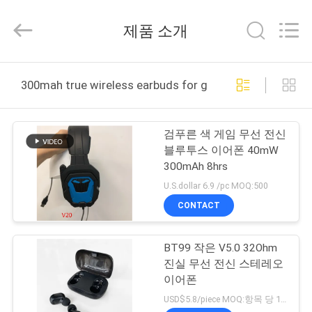
supplier.
Copyright
©
제품 소개
2020
-
2026
Shengpai
Electronics
집
Co,ltd.
300mah true wireless earbuds for gaming 온라인 제조
All
Rights
Reserved.
제
검푸른 색 게임 무선 전신
품
블루투스 이어폰 40mW
300mAh 8hrs
U.S.dollar 6.9 /pc MOQ:500
우
CONTACT
리
BT99 작은 V5.0 32Ohm
에
진실 무선 전신 스테레오
대
이어폰
USD$5.8/piece MOQ:항목 당 1000개 부분