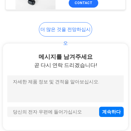
하
CONTACT
여
더 많은 것을 전망하십시
공
장
오
여
메시지를 남겨주세요
곧 다시 연락 드리겠습니다!
행
품
질
관
리