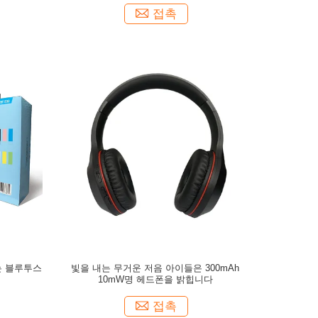
접촉
는 블루투스
빛을 내는 무거운 저음 아이들은 300mAh
10mW명 헤드폰을 밝힙니다
접촉