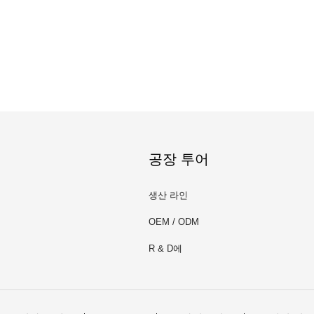
공장 투어
생산 라인
OEM / ODM
R & D에