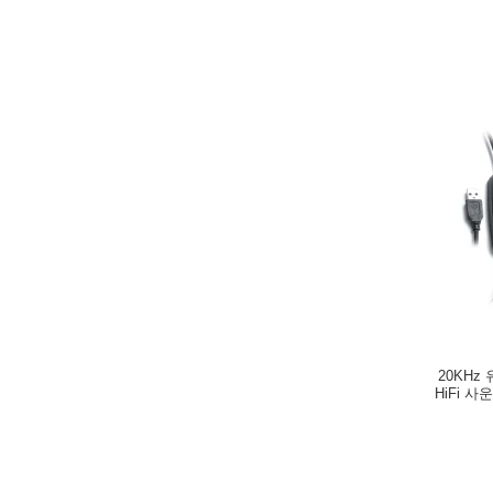
20KH
HiFi 