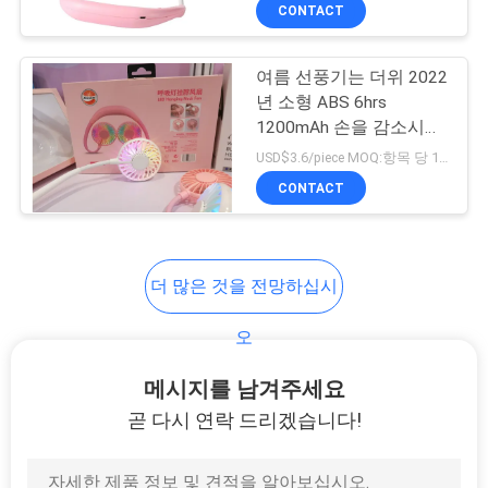
하
CONTACT
여
여름 선풍기는 더위 2022
년 소형 ABS 6hrs
공
1200mAh 손을 감소시키
고 여름 동안 미니 넥 선
장
USD$3.6/piece MOQ:항목 당 1000개 부분
풍기를 자유롭게 합니다
CONTACT
여
행
더 많은 것을 전망하십시
품
오
질
메시지를 남겨주세요
관
곧 다시 연락 드리겠습니다!
리