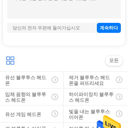
연
락
주
세
요
모든
인
유선 블루투스 헤드
제거 블루투스 헤드
폰
폰을 퍼뜨리세요
용
입체 음향의 블루투
하이파이장치 블루투
문
스 헤드폰
스 헤드폰
을
빛을 내는 블루투스 
유선 게임 헤드폰
이어폰
요