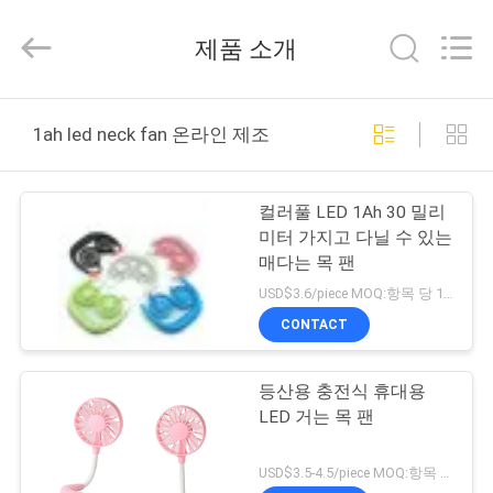
supplier.
Copyright
©
제품 소개
2020
-
2025
Shengpai
Electronics
집
Co,ltd.
1ah led neck fan 온라인 제조
All
Rights
Reserved.
제
컬러풀 LED 1Ah 30 밀리
품
미터 가지고 다닐 수 있는
매다는 목 팬
USD$3.6/piece MOQ:항목 당 1000개 부분
우
CONTACT
리
등산용 충전식 휴대용
에
LED 거는 목 팬
대
USD$3.5-4.5/piece MOQ:항목 당 1000개 부분