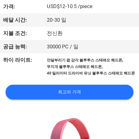
하
USD$12-10.5 /piece
가격:
여
배달 시간:
20-30 일
공
지불 조건:
전신환
장
공급 능력:
30000 PC / 일
여
,
하이 라이트:
안달부리기 팝 감각 블루투스 스테레오 헤드폰
,
무지개 블루투스 스테레오 헤드폰
행
40 밀리미터 드라이버 유닛 블루투스 스테레오 헤드폰
품
최고의 가격
질
관
리