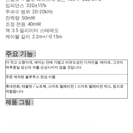
구
임피던스 :32Ω±15%
주파수 범위 :20-20kHz
하
전력량 :50mW
조정 전원 :40mW
세
잭 :3.5 밀리미터 스테레오
케이블 길이 :2.2m+/-0.15m
요
주요 기능 :
사
더 작고 소형이게, 세미는 안에 가볍고 비유도성인 디자인을 -에아르, 그것이
하루종일 당신의 귀를 손상시키지 않을 것입니다.
이
주문 제작된 블루투스 편성 이름
트
휴대전화, 태블릿 / 노트북, 스마트 텔레비전 / 스마트 텔레비전 박스, 등으로
적합합니다
맵
제품 그림 :
PRIVACY
POLICY