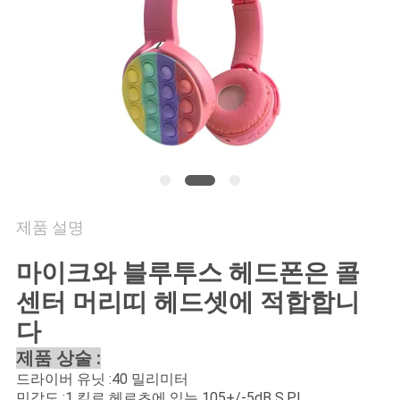
연
락
주
세
요
제품 설명
인
마이크와 블루투스 헤드폰은 콜
용
센터 머리띠 헤드셋에 적합합니
문
다
을
제품 상술 :
요
드라이버 유닛 :40 밀리미터
민감도 :1 킬로 헤르츠에 있는 105+/-5dB S.P.L