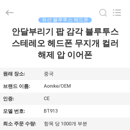
supplier.
Copyright
©
2020
-
유선 블루투스 헤드폰
2025
Shengpai
Electronics
안달부리기 팝 감각 블루투스
집
Co,ltd.
All
Rights
스테레오 헤드폰 무지개 컬러
Reserved.
제
해제 압 이어폰
품
원래 장소:
중국
우
Aonike/OEM
브랜드 이름:
리
CE
인증:
에
BT913
모델 번호:
대
최소 주문 수량:
항목 당 1000개 부분